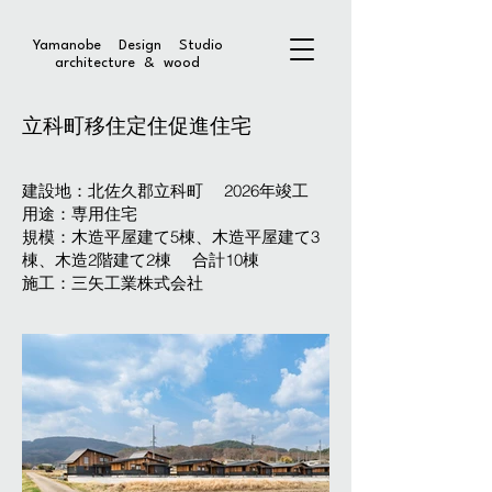
Yamanobe Design Studio
architecture & wood
立科町移住定住促進住宅
建設地：北佐久郡立科町 2026年竣工
用途：専用住宅
規模：木造平屋建て5棟、木造平屋建て3
棟、木造2階建て2棟 合計10棟
施工：三矢工業株式会社